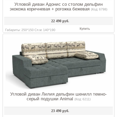
Угловой диван Адонис со столом дельфин
экокожа коричневая + рогожка бежевая
(Код:
6798
)
22 490 руб.
Купить
Габариты: 250*150 Сп.м: 140*190
Угловой диван Лилия дельфин шенилл темно-
серый подушки Animal
(Код:
6211
)
23 490 руб.