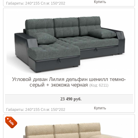
Купить
Габариты: 240*155 Сп.м: 150*202
Угловой диван Лилия дельфин шенилл темно-
серый + экокожа черная
(Код:
6211
)
23 490 руб.
Купить
Габариты: 240*155 Сп.м: 150*202