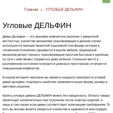
Вы здесь:
Главная
→
УГЛОВЫЕ ДЕЛЬФИН
КОРЗИНА
Угловые ДЕЛЬФИН
Ваша корзина пуста
Диван Дельфин — это красивое компактное решение с умеренной
жесткостью, в качестве механизма трансформации в данном случае
используется принцип выкатной подъемной платформы которая в
сложенном положении скрывается в коробе мебели. Шарнирный
механизм делает процесс трансформации простым быстрым и удобным,
по сути с ним сможет справиться даже ребенок. Спальное место в
разложенном состоянии получается довольно просторным, отличается
повышенным комфортом.
В нашем интернет-магазине вы сможете недорого приобрести угловой
диван дельфин, подобрать наиболее привлекательную форму, размер и
цветовое решение.
Купить угловые диваны ДЕЛЬФИН можно без предоплаты. Оплата товара
происходит исключительно при получении после осмотра изделия, и
лишь в том случае если диван соответствует всем вашим требованиям. То
есть вы воочию можете убедиться в качестве и надежности конструкции.