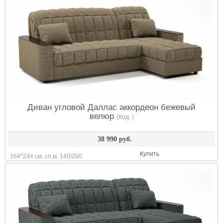
Диван угловой Даллас аккордеон бежевый
велюр
(Код:
)
38 990 руб.
Купить
164*244 см, сп.м. 140/200