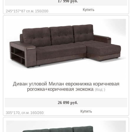
17 990 руб.
Купить
245*157*87 сп.м. 150/200
Диван угловой Милан еврокнижка коричневая
рогожка+коричневая экокожа
(Код:
)
26 090 руб.
Купить
305*170, сп.м. 160/260