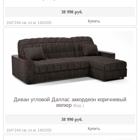
38 990 руб.
Купить
164*244 см, сп.м. 140/200
Диван угловой Даллас аккордеон коричневый
велюр
(Код:
)
38 990 руб.
Купить
164*244 см, сп.м. 140/200