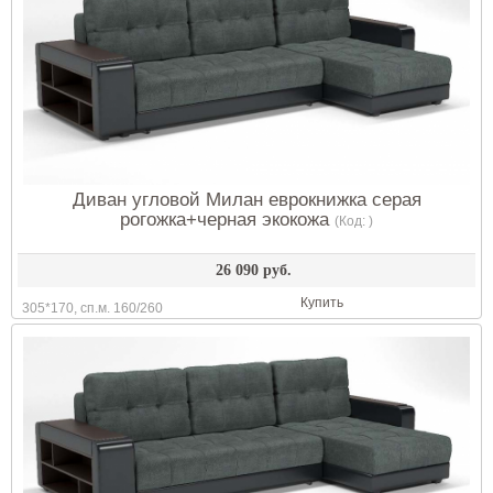
Диван угловой Милан еврокнижка серая
рогожка+черная экокожа
(Код:
)
26 090 руб.
Купить
305*170, сп.м. 160/260